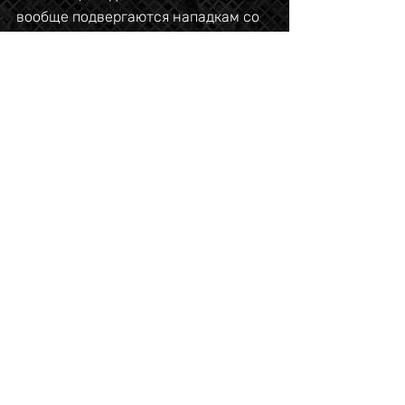
вообще подвергаются нападкам со 
стороны действующего 
правительства. Большая часть «про-
ЛГБТ» имиджа Израиля — это 
сознательный эстетический выбор, 
рассчитанный на симпатию 
западной публики.
Во-вторых, даже если бы Израиль 
действительно был оплотом ЛГБТ-
прав, это мало бы значило. Израиль 