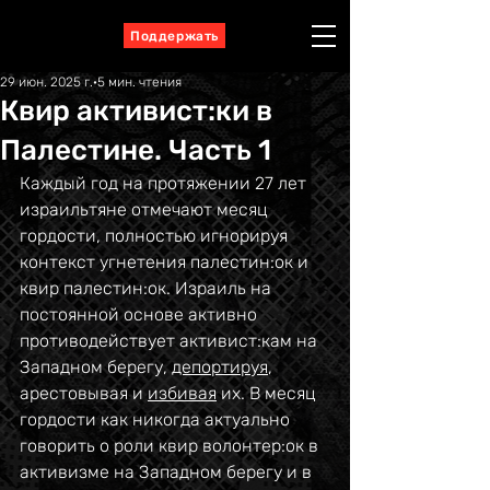
Поддержать
29 июн. 2025 г.
5 мин. чтения
Квир активист:ки в
Палестине. Часть 1
Каждый год на протяжении 27 лет 
израильтяне отмечают месяц 
гордости, полностью игнорируя 
контекст угнетения палестин:ок и 
квир палестин:ок. Израиль на 
постоянной основе активно 
противодействует активист:кам на 
Западном берегу, 
депортируя
, 
арестовывая и 
избивая
 их. В месяц 
гордости как никогда актуально 
говорить о роли квир волонтер:ок в 
активизме на Западном берегу и в 