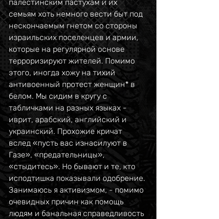
палестинским пастухам и их 
семьям хоть немного вести быт под 
нескончаемым гнетом со стороны 
израильских поселенцев и армии, 
которые на регулярной основе 
терроризируют жителей. Помимо 
этого, иногда хожу на тихий 
антивоенный протест женщин* в 
белом. Мы сидим в кругу с 
табличками на разных языках - 
иврит, арабский, английский и 
украинский. Прохожие кричат 
вслед «пусть вас изнасилуют в 
Газе», «предательницы», 
«стыдитесь». Но бывают и те, кто 
исподтишка показывали одобрение. 
Занимаюсь я активизмом, - помимо 
очевидных причин как помощь 
людям и банальная справедливость 