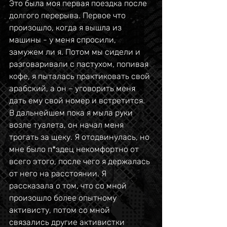
Это была моя первая поездка после 
долгого перерыва. Первое что 
произошло, когда я вышла из 
машины - у меня спросили, 
замужем ли я. Потом мы сидели и 
разговаривали с пастухом, попивая 
кофе, я пыталась практиковать свой 
арабский, а он – уговорить меня 
дать ему свой номер и встретится. 
В дальнейшем пока я мыла руки 
возле туалета, он начал меня 
трогать за щеку. Я отодвинулась, но 
мне было п*здец некомфортно от 
всего этого, после чего я держалась 
от него на расстоянии. Я 
рассказала о том, что со мной 
произошло более опытному 
активисту, потом со мной 
связались другие активистки 