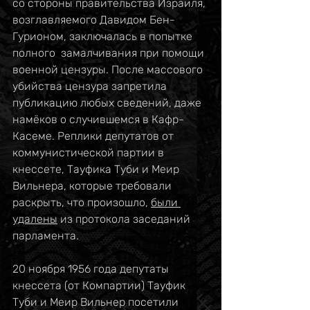
со стороны правительства Израиля, 
возглавляемого Давидом Бен-
Гурионом, заключалась в попытке 
полного  замалчивания при помощи 
военной цензуры. После массового 
убийства цензура запретила 
публикацию любых сведений, даже 
намёков о случившемся в Кафр-
Касеме. Реплики депутатов от 
коммунистической партии в 
кнессете, Тауфика Туби и Меир 
Вильнера, которые требовали 
раскрыть, что произошло, 
были 
удалены
 из протокола заседаний 
парламента. 
20 ноября 1956 года депутаты 
кнессета (от Компартии) Тауфик 
Туби и Меир Вильнер посетили 