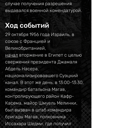
случае получения разрешения 
выдавался военной комендатурой.
Ход событий
29 октября 1956 года Израиль, в 
союзе с Францией и 
Великобританией, 
начал
 вторжение в Египет с целью 
свержения президента Джамаля 
Абдель Насера, 
национализировавшего Суэцкий 
канал. В этот же день, в 13:00-13:30, 
командир батальона Магав, 
контролирующего район Кафр-
Касема, майор Шмуель Мелинки, 
был вызван в штаб командира 
бригады Магав, полковника 
Иссахара Шедми, где получил 