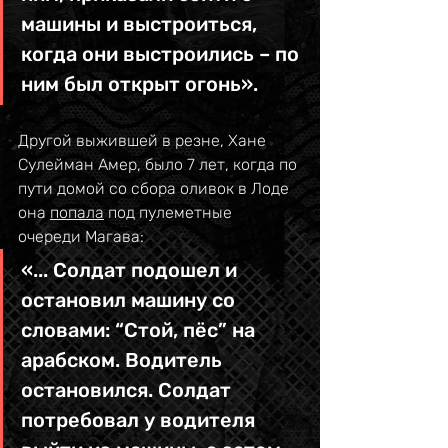
машины и выстроиться, 
когда они выстроились – по 
ним был открыт огонь».
Другой выжившей в резне, Хане 
Сулейман Амер, было 7 лет, когда по 
пути домой со сбора оливок в Лоде 
она 
попала
 под пулеметные 
очереди Магава:
«... Cолдат подошел и 
остановил машину со 
словами: “Стой, пёс” на 
арабском. Водитель 
остановился. Солдат 
потребовал у водителя 