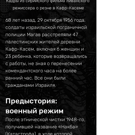
Кадры из сирийского фильма ливанского 
режиссера о резне в Кафр-Касеме
68 лет назад, 29 октября 1956 года, 
солдаты израильской пограничной 
полиции Магав расстреляли 47 
палестинских жителей деревни 
Кафр-Касем, включая 6 женщин и 
23 ребенка, которые возвращались 
с работы, не зная о перенесении 
комендантского часа на более 
ранний час. Все они были 
гражданами Израиля. 
Предыстория: 
военный режим 
После этнической чистки 1948-го, 
получившей название «Накба» 
(Катастрофа), в ходе которой 