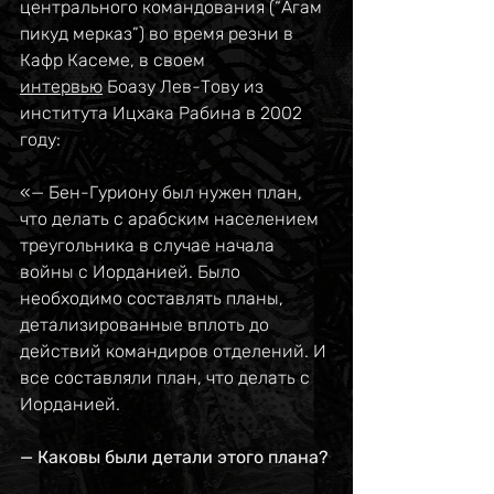
центрального командования (“Агам 
пикуд мерказ”) во время резни в 
Кафр Касеме, в своем 
интервью
 Боазу Лев-Тову из 
института Ицхака Рабина в 2002 
году:
«— Бен-Гуриону был нужен план, 
что делать с арабским населением 
треугольника в случае начала 
войны с Иорданией. Было 
необходимо составлять планы, 
детализированные вплоть до 
действий командиров отделений. И 
все составляли план, что делать с 
Иорданией.
— Каковы были детали этого плана?