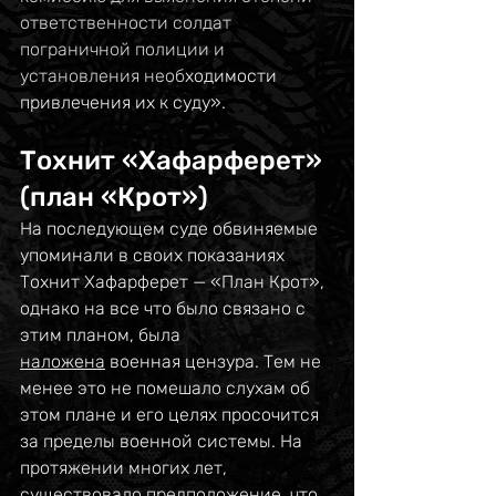
ответственности солдат 
пограничной полиции и 
установления необ
ходимости 
привлечения их к суду».
Тохнит «Хафарферет» 
(план «Крот»)
На последующем суде обвиняемые 
упоминали в своих показаниях 
Тохнит Хафарферет — «План Крот», 
однако на все что было связано с 
этим планом, была 
наложена
 военная цензура. Тем не 
менее это не помешало слухам об 
этом плане и его целях просочится 
за пределы военной системы. На 
протяжении многих лет, 
существовало предположение, что 