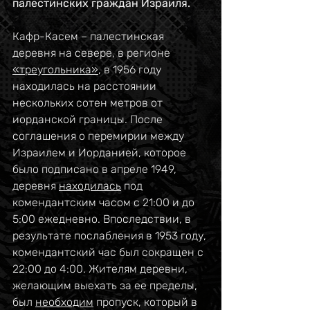
палестинских граждан Израиля.
Кафр-Касем – палестинская 
деревня на севере, в регионе 
«треугольника»
, в 1956 году 
находилась на расстоянии 
нескольких сотен метров от 
иорданской границы. После 
соглашения о перемирии между 
Израилем и Иорданией, которое 
было подписано в апреле 1949, 
деревня 
находилась
 под 
комендантским часом с 21:00 и до 
5:00 ежедневно. Впоследствии, в 
результате послабления в 1953 году, 
комендантский час был сокращен с 
22:00 до 4:00. Жителям деревни, 
желающим выехать за ее пределы, 
был 
необходим
 пропуск, который в 