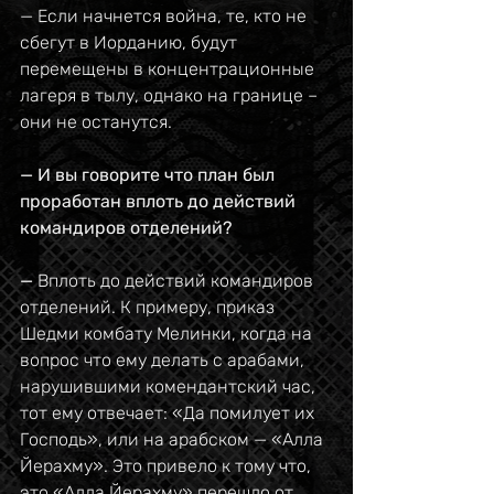
— Если начнется война, те, кто не 
сбегут в Иорданию, будут 
перемещены в концентрационные 
лагеря в тылу, однако на границе – 
они не останутся.
— И вы говорите что план был 
проработан вплоть до действий 
командиров отделений?
— 
Вплоть до действий командиров 
отделений. К примеру, приказ 
Шедми комбату Мелинки, когда на 
вопрос что ему делать с арабами, 
нарушившими комендантский час, 
тот ему отвечает: «Да помилует их 
Господь», или на арабском — «Алла 
Йерахму». Это привело к тому что, 
это «Алла Йерахму» перешло от 