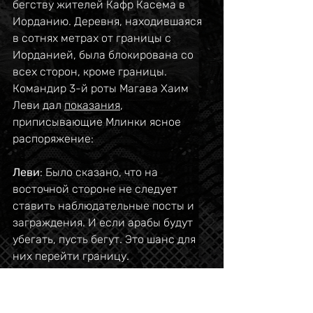
бегству жителей Кафр Касема в 
Иорданию. Деревня, находившаяся 
в сотнях метрах от границы с 
Иорданией, была блокирована со 
всех сторон, кроме границы. 
Командир 3-й роты Магава Хаим 
Леви дал 
показания
, 
приписывающие Млинки ясное 
распоряжение:
Леви
: Было сказано, что на 
восточной стороне не следует 
ставить наблюдательные посты и 
заграждения. И если арабы будут 
убегать, пусть бегут. Это шанс для 
них перейти границу.
Судья Й. Дибон
: Когда это было 
сказано?