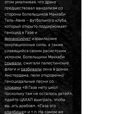
этом умалчивая, что драке 
предшествовал вандализм со 
стороны болельщиков Маккаби 
Тель-Авив – футбольного клуба, 
который открыто поддерживает 
геноцид в Газе и 
финансирует
 израильские 
оккупационные силы, а также 
славящийся своим расистским 
уклоном. Болельщики Маккаби 
срывали
, сжигали палестинские 
флаги и 
разбивали
 окна в домах 
Амстердама, пели откровенно 
геноцидальные песни со 
словами
 «В Газе нету школ 
поскольку там не осталось детей», 
«дайте ЦАХАЛ выиграть, чтобы 
вы..ать арабов», «Газа это 
кладбище
» и т.п. На самом же 