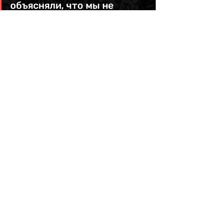
объясняли, что мы не 
умеем делать выводы 
сами? Изолируют нас от 
мира, создают для нас 
альтернативную 
реальность, которая не 
уступает "Шоу Трумана".
Я в ярости.»
— 
Ноа Кауфман, израильская 
активистка.
Подобный выплеск насилия не мог 
не повлечь за собой жертв среди 
людей, непричастных к 