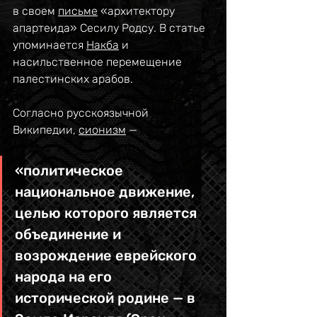
в своем 
письме
 «архитектору 
апартеида» Сесилу Родсу. В статье 
упоминается 
Накба
 и 
насильственное перемещение 
палестинских арабов.
Согласно русскоязычной 
Википедии, 
сионизм
 — 
«политическое 
национальное движение, 
целью которого является 
объединение и 
возрождение еврейского 
народа на его 
исторической родине — в 