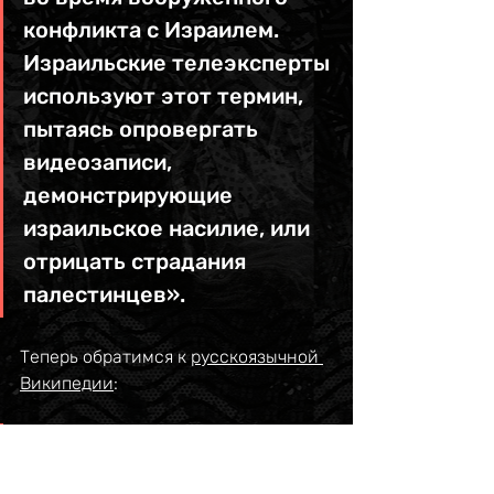
конфликта с Израилем. 
Израильские телеэксперты 
используют этот термин, 
пытаясь опровергать 
видеозаписи, 
демонстрирующие 
израильское насилие, или 
отрицать страдания 
палестинцев».
Теперь обратимся к 
русскоязычной 
Википедии
:
«Палливу‌д (комбинация 
двух слов: палестинцы и 