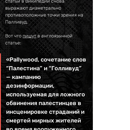
статьи в Википедии снова 
выражают диаметрально 
противоположные точки зрения на 
Палливуд.
Вот что 
пишут
 в англоязычной 
статье:
«Pallywood, сочетание слов 
“Палестина” и “Голливуд” 
— кампанию 
дезинформации, 
используемая для ложного 
обвинения палестинцев в 
инсценировке страданий и 
смертей мирных жителей 
во время вооруженного 